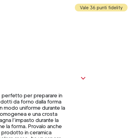
Vale 36 punti fidelity
perfetto per preparare in
odotti da forno dalla forma
e in modo uniforme durante la
ra omogenea e una crosta
gna l’impasto durante la
ene la forma. Provalo anche
 È prodotto in ceramica