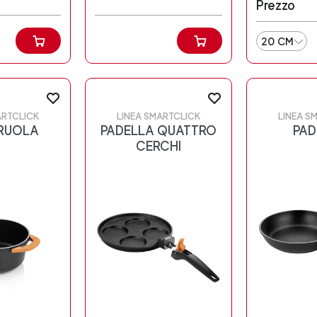
Prezzo
20 CM
ARTCLICK
LINEA SMARTCLICK
LINEA S
RUOLA
PADELLA QUATTRO
PAD
CERCHI