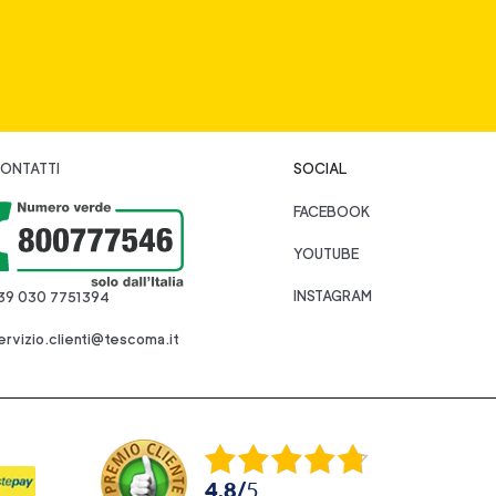
ONTATTI
SOCIAL
FACEBOOK
YOUTUBE
INSTAGRAM
39 030 7751394
ervizio.clienti@tescoma.it
4.8
/
5