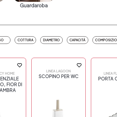
Guardaroba
SO
COTTURA
DIAMETRO
CAPACITÀ
COMPOSIZIO
LINEA LAGOON
NCY HOME
LINEA F
SCOPINO PER WC
SENZIALE
PORTA 
, FIOR DI
 AMBRA