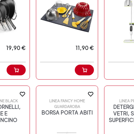
19,90 €
11,90 €
INE BLACK
LINEA FANCY HOME
LINEA 
ORNELLI,
DETERG
GUARDAROBA
BORSA PORTA ABITI
E E
VETRI, 
ONCINO
SUPERFIC