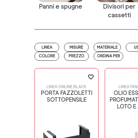
Panni e spugne
Divisori per
cassetti
LINEA
MISURE
MATERIALE
U
COLORE
PREZZO
ORDINA PER
LINEA ONLINE BLACK
LINEA FA
PORTA FAZZOLETTI
OLIO ES
SOTTOPENSILE
PROFUMATO
LOTO E