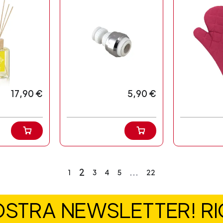
17,90 €
5,90 €
2
...
1
3
4
5
22
NOSTRA NEWSLETTER! RIC