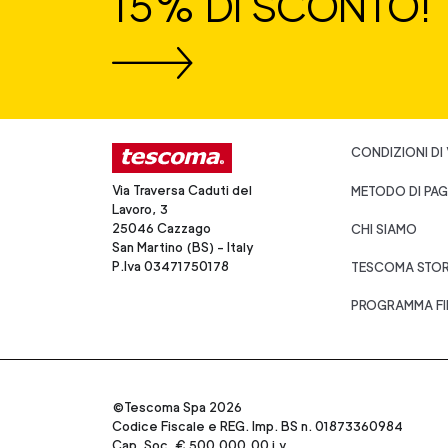
15% DI SCONTO!
CONDIZIONI DI
Via Traversa Caduti del
METODO DI PA
Lavoro, 3
25046 Cazzago
CHI SIAMO
San Martino (BS) - Italy
P.Iva 03471750178
TESCOMA STO
PROGRAMMA FI
©Tescoma Spa 2026
Codice Fiscale e REG. Imp. BS n. 01873360984
Cap. Soc. € 500.000,00 i.v.