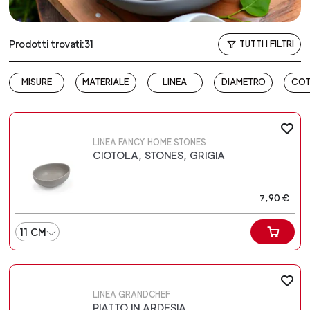
Prodotti trovati:31
TUTTI I FILTRI
MISURE
MATERIALE
LINEA
DIAMETRO
COT
LINEA FANCY HOME STONES
CIOTOLA, STONES, GRIGIA
7,90 €
11 CM
LINEA GRANDCHEF
PIATTO IN ARDESIA