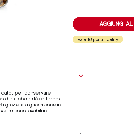
AGGIUNGI AL
Vale 18 punti fidelity
ilicato, per conservare
egno di bamboo dà un tocco
i grazie alla guarnizione in
etro sono lavabili in