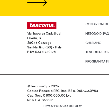
CONDIZIONI DI
Via Traversa Caduti del
METODO DI PA
Lavoro, 3
25046 Cazzago
CHI SIAMO
San Martino (BS) - Italy
P.Iva 03471750178
TESCOMA STO
PROGRAMMA FI
©Tescoma Spa 2026
Codice Fiscale e REG. Imp. BS n. 01873360984
Cap. Soc. € 500.000,00 i.v.
Nr. R.E.A. 363317
Privacy Policy
Cookie Policy