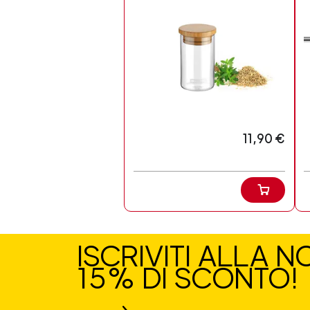
11,90 €
ISCRIVITI ALLA 
15% DI SCONTO!