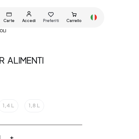
Carte
Accedi
Preferiti
Carrello
OLI
 ALIMENTI
1,4 L
1,8 L
+