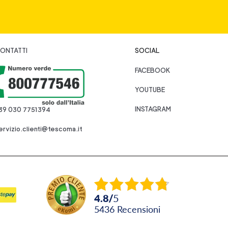
ONTATTI
SOCIAL
FACEBOOK
YOUTUBE
INSTAGRAM
39 030 7751394
ervizio.clienti@tescoma.it
4.8
/
5
5436
recensioni