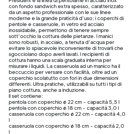
President è la linea di pentolame in acciaio inox
con fondo sandwich extra spesso, caratterizzato
da un aspetto professionale con le sue linee
moderne e la grande praticità d’uso: i coperchi di
pentole e casseruole, in vetro ed acciaio
inossidabile, permettono di tenere sempre
sott’occhio la cottura delle pietanze. I manici
sono robusti, in acciaio, a tenuta d’acqua per
evitare lo spiacevole inconveniente di trovarli che
sgocciolano dopo averli lavati. I recipienti di
cottura hanno una scala graduata interna per
misurare i liquidi. La casseruola ad un manico ha il
beccuccio per versare con facilità, oltre ad un
coperchio scolatutto con fori in due dimensioni
differenti. Ultra pratiche, utilizzabili su tutti i tipi di
piano cottura, anche a induzione.
Il set contiene:
pentola con coperchio ø 22 cm - capacità 5,5 l
pentola con coperchio ø 18 cm - capacità 3,0 l
casseruola con coperchio ø 22 cm - capacità 4,0
l
casseruola con coperchio ø 18 cm - capacità 2,0
l