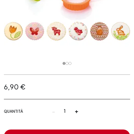
6,90 €
-
+
QUANTITÀ