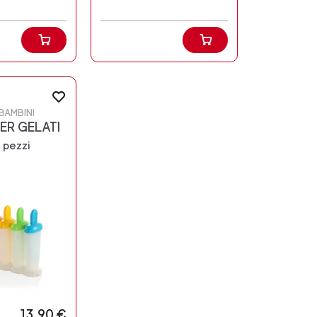
 BAMBINI
ER GELATI
6 pezzi
13,90 €