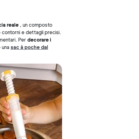
cia reale
, un composto
contorni e dettagli precisi.
imentari. Per
decorare i
 una
sac à poche dal