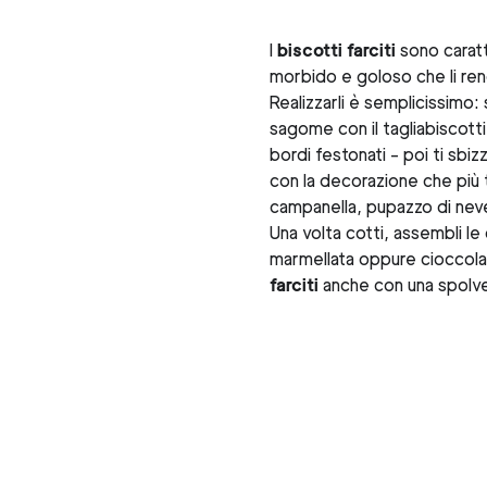
I
biscotti farciti
sono caratt
morbido e goloso che li rend
Realizzarli è semplicissimo: st
sagome con il tagliabiscotti 
bordi festonati - poi ti sbizza
con la decorazione che più t
campanella, pupazzo di neve
Una volta cotti, assembli l
marmellata oppure cioccola
farciti
anche con una spolve