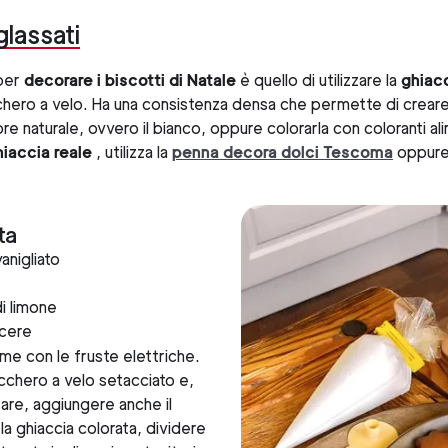
glassati
 per
decorare i biscotti di Natale
è quello di utilizzare la
ghiac
hero a velo. Ha una consistenza densa che permette di creare 
ore naturale, ovvero il bianco, oppure colorarla con coloranti al
hiaccia reale
, utilizza la
penna decora dolci Tescoma
oppure
ta
anigliato
i limone
acere
ume con le fruste elettriche.
chero a velo setacciato e,
re, aggiungere anche il
la ghiaccia colorata, dividere