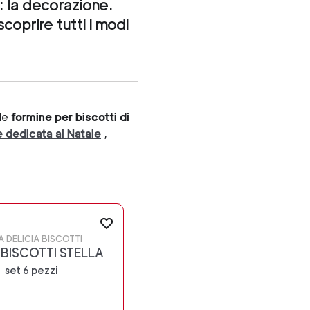
va: la decorazione.
coprire tutti i modi
lle
formine per biscotti di
 dedicata al Natale
,
A DELICIA BISCOTTI
BISCOTTI STELLA
set 6 pezzi