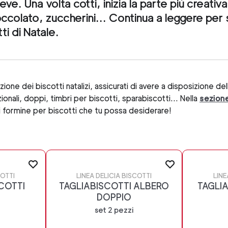
neve. Una volta cotti, inizia la parte più creati
ccolato, zuccherini... Continua a leggere per s
ti di Natale.
ione dei biscotti natalizi, assicurati di avere a disposizione de
zionali, doppi, timbri per biscotti, sparabiscotti... Nella
sezione
di formine per biscotti che tu possa desiderare!
COTTI
LINEA DELICIA BISCOTTI
LINE
COTTI
TAGLIABISCOTTI ALBERO
TAGLIA
DOPPIO
set 2 pezzi