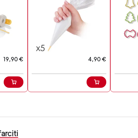
19,90 €
4,90 €
arciti