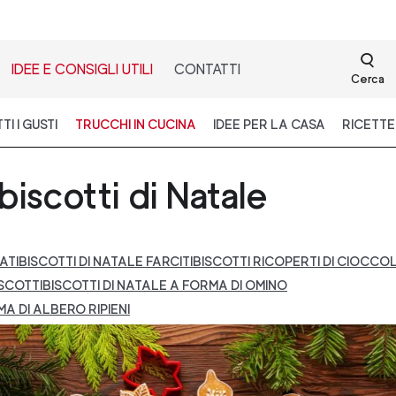
IDEE E CONSIGLI UTILI
CONTATTI
Cerca
I I GUSTI
TRUCCHI IN CUCINA
IDEE PER LA CASA
RICETTE
biscotti di Natale
ATI
BISCOTTI DI NATALE FARCITI
BISCOTTI RICOPERTI DI CIOCCO
SCOTTI
BISCOTTI DI NATALE A FORMA DI OMINO
MA DI ALBERO RIPIENI