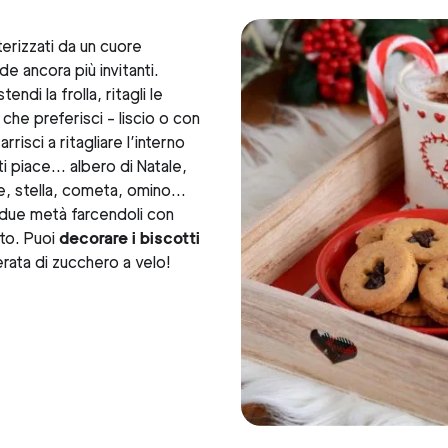
erizzati da un cuore
e ancora più invitanti.
endi la frolla, ritagli le
che preferisci - liscio o con
rrisci a ritagliare l’interno
i piace... albero di Natale,
, stella, cometa, omino...
e due metà farcendoli con
to. Puoi
decorare i biscotti
rata di zucchero a velo!