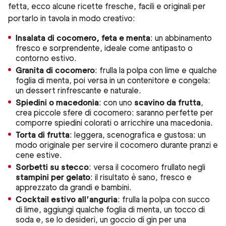
fetta, ecco alcune ricette fresche, facili e originali per
portarlo in tavola in modo creativo:
Insalata di cocomero, feta e menta
:
un abbinamento
fresco e sorprendente, ideale come antipasto o
contorno estivo.
Granita di cocomero
:
frulla la polpa con lime e qualche
foglia di menta, poi versa in un contenitore e congela:
un dessert rinfrescante e naturale.
Spiedini o macedonia
:
con uno
scavino da frutta
,
crea piccole sfere di cocomero: saranno perfette per
comporre spiedini colorati o arricchire una macedonia.
Torta di frutta
:
leggera, scenografica e gustosa: un
modo originale per servire il cocomero durante pranzi e
cene estive.
Sorbetti su stecco
: versa il cocomero frullato negli
stampini per gelato
: il risultato è sano, fresco e
apprezzato da grandi e bambini.
Cocktail estivo all’anguria
: frulla la polpa con succo
di lime, aggiungi qualche foglia di menta, un tocco di
soda e, se lo desideri, un goccio di gin per una