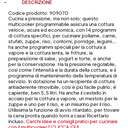
DESCRIZIONE
Codice prodotto: 909070
Cucina a pressione, ma non solo: questo
multicooker programmabile assicura una cottura
veloce, sicura ed economica, con 14 programmi
di cottura specifici, per cucinare pollame, carne,
stufati, zuppe, riso, contorni, porridge, legumi…
ha anche programmi speciali per la cottura a
vapore e la cottura lenta, le fritture, la
preparazione di salse, yogurt e torte, e anche
per la conservazione. Ha la pressione regolabile,
così come l’intensità e la durata della cottura, e il
programma di mantenimento della temperatura di
servizio. In dotazione ha un recipiente di cottura
antiaderente rimovibile, così è più facile pulirlo; è
capiente, ben 5,5 litri. Ha anche il cestello in
acciaio per la cottura a vapore, un mestolo per le
zuppe e uno per il riso, e un misurino per il riso.
Utilissima la funzione di avvio ritardato, per trovare
la cena pronta quando torni a casa! Ricettario
incluso.
Cerchi idee e consigli pratici per cucinare
con il multicooker? CLICCA QUI