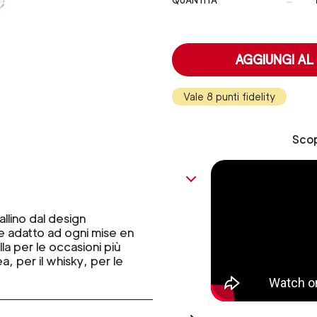
-
QUANTITÀ
AGGIUNGI AL
Vale 8 punti fidelity
Scop
allino dal design
e adatto ad ogni mise en
lla per le occasioni più
ea, per il whisky, per le