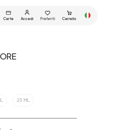
Carte
Accedi
Preferiti
Carrello
UORE
ML
25 ML