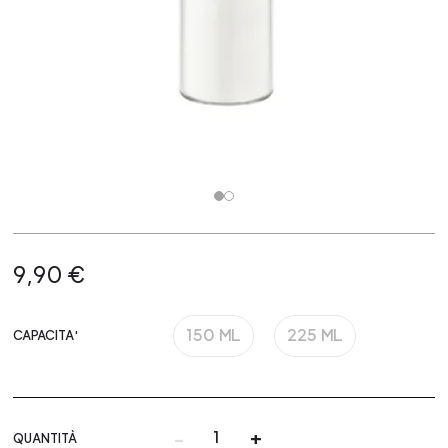
9,90 €
150 ML
225 ML
CAPACITA'
-
+
QUANTITÀ