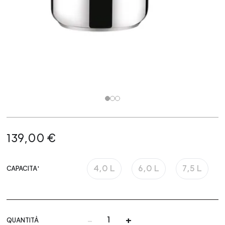
139,00 €
4,0 L
6,0 L
7,5 L
CAPACITA'
-
+
QUANTITÀ