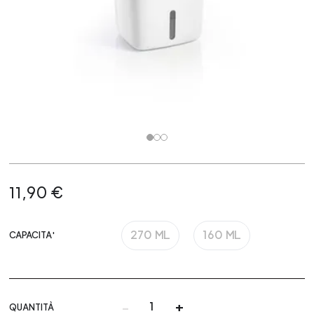
11,90 €
270 ML
160 ML
CAPACITA'
-
+
QUANTITÀ