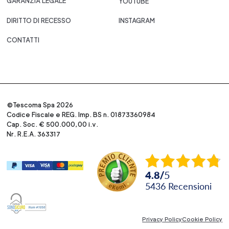
GARANZIA LEGALE
YOUTUBE
DIRITTO DI RECESSO
INSTAGRAM
CONTATTI
©Tescoma Spa 2026
Codice Fiscale e REG. Imp. BS n. 01873360984
Cap. Soc. € 500.000,00 i.v.
Nr. R.E.A. 363317
4.8
/
5
5436
recensioni
Privacy Policy
Cookie Policy