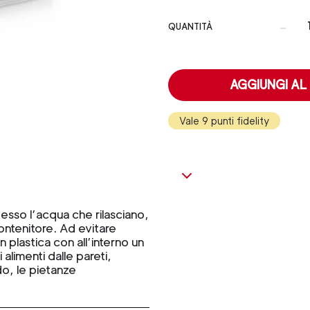
-
QUANTITÀ
AGGIUNGI AL
Vale 9 punti fidelity
pesso l’acqua che rilasciano,
contenitore. Ad evitare
n plastica con all’interno un
 alimenti dalle pareti,
o, le pietanze