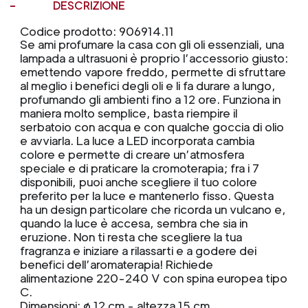
DESCRIZIONE
Codice prodotto: 906914.11
Se ami profumare la casa con gli oli essenziali, una
lampada a ultrasuoni è proprio l’accessorio giusto:
emettendo vapore freddo, permette di sfruttare
al meglio i benefici degli oli e li fa durare a lungo,
profumando gli ambienti fino a 12 ore. Funziona in
maniera molto semplice, basta riempire il
serbatoio con acqua e con qualche goccia di olio
e avviarla. La luce a LED incorporata cambia
colore e permette di creare un’atmosfera
speciale e di praticare la cromoterapia; fra i 7
disponibili, puoi anche scegliere il tuo colore
preferito per la luce e mantenerlo fisso. Questa
ha un design particolare che ricorda un vulcano e,
quando la luce è accesa, sembra che sia in
eruzione. Non ti resta che scegliere la tua
fragranza e iniziare a rilassarti e a godere dei
benefici dell’aromaterapia! Richiede
alimentazione 220-240 V con spina europea tipo
C.
Dimensioni: ø 12 cm - altezza 15 cm