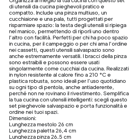
Organizza al meglio la tua cucina con questo set
di utensili da cucina pieghevoli pratico e
compatto. Include una pinza multiuso, un
cucchiaione e una pala, tutti progettati per
risparmiare spazio: la testa degli utensili si ripiega
nel manico, permettendo di riporli uno dentro
l’altro con facilità. Perfetti per chi ha poco spazio
in cucina, per il campeggio o per chi ama l’ordine
nei cassetti, questi utensili salvaspazio sono
anche estremamente versatili. I bracci della pinza
sono estraibili e possono essere usati
singolarmente come cucchiai da cucina. Realizzati
in nylon resistente al calore fino a 210 °C e
plastica robusta, sono ideali per l’uso quotidiano
su ogni tipo di pentola, anche antiaderente,
perché non ne rovinano il rivestimento. Semplifica
la tua cucina con utensili intelligenti: scegli questo
set pieghevole salvaspazio e porta funzionalità e
ordine nei tuoi spazi.
Dimensioni:
Lunghezza mestolo 26 cm
Lunghezza paletta 26,4 cm
Lunghezza pinza 26,5 cm