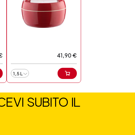
€
41,90 €
1,5 L
EVI SUBITO IL