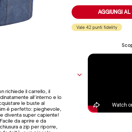
AGGIUNGI AL
Vale 42 punti fidelity
Scop
ichiede il carrello, il
rdinatamente all’interno e lo
cquistare le buste al
im è perfetto: pieghevole,
 diventa super capiente!
Facile da aprire e da
hiusura a zip per riporre,