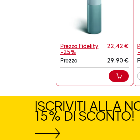
Prezzo Fidelity
22,42 €
P
-25%
Prezzo
29,90 €
ISCRIVITI ALLA 
15% DI SCONTO!