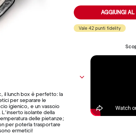
AGGIUNGI AL
Vale 42 punti fidelity
Scop
, il lunch box è perfetto: la
tici per separare le
cio igienico, e un vassoio
L’inserto isolante della
 temperatura delle pietanze;
lon per poterla trasportare
sono ermetici!