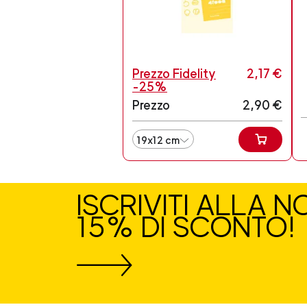
Prezzo Fidelity
2,17 €
-25%
Prezzo
2,90 €
19x12 cm
ISCRIVITI ALLA 
15% DI SCONTO!