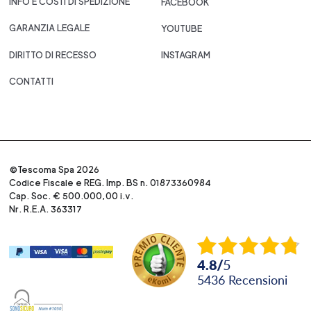
INFO E COSTI DI SPEDIZIONE
FACEBOOK
GARANZIA LEGALE
YOUTUBE
DIRITTO DI RECESSO
INSTAGRAM
CONTATTI
©Tescoma Spa 2026
Codice Fiscale e REG. Imp. BS n. 01873360984
Cap. Soc. € 500.000,00 i.v.
Nr. R.E.A. 363317
4.8
/
5
5436
recensioni