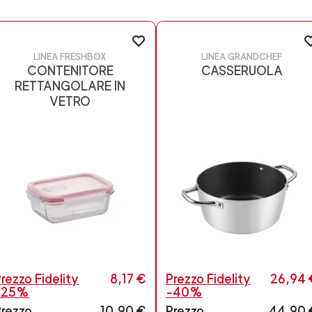
LINEA FRESHBOX
LINEA GRANDCHEF
CONTENITORE
CASSERUOLA
RETTANGOLARE IN
VETRO
rezzo Fidelity
8,17 €
Prezzo Fidelity
26,94 
-25%
-40%
Prezzo
10,90 €
Prezzo
44,90 