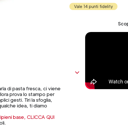
Vale 14 punti fidelity
Scop
rla di pasta fresca, ci viene
Allora prova lo stampo per
lici gesti. Tiri la sfoglia,
i qualche idea, ti diamo
 ripieni base, CLICCA QUI
li.