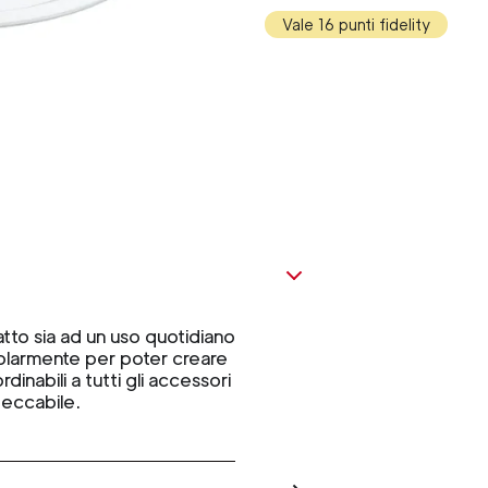
Vale 16 punti fidelity
atto sia ad un uso quotidiano
golarmente per poter creare
dinabili a tutti gli accessori
peccabile.