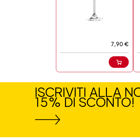
7,90 €
ISCRIVITI ALLA 
15% DI SCONTO!