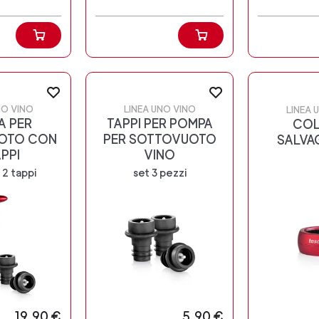
NO VINO
LINEA UNO VINO
LINEA 
A PER
TAPPI PER POMPA
COL
OTO CON
PER SOTTOVUOTO
SALVA
APPI
VINO
2 tappi
set 3 pezzi
19,90 €
5,90 €