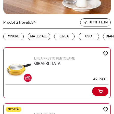
Prodotti trovati:54
TUTTI I FILTRI
MISURE
MATERIALE
LINEA
USO
DIAM
LINEA PRESTO PENTOLAME
GIRAFRITTATA
49,90 €
NOVITÀ