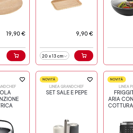
19,90 €
9,90 €
20 x 13 cm
NOVITÀ
NOVITÀ
ANDCHEF
LINEA GRANDCHEF
LINEA 
TOLA
SET SALE E PEPE
FRIGGI
UNZIONE
ARIA CON
TRICA
COTTURA