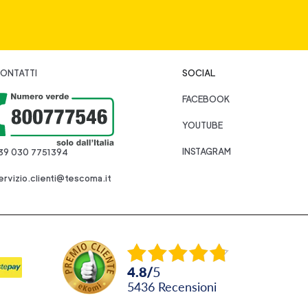
ONTATTI
SOCIAL
FACEBOOK
YOUTUBE
INSTAGRAM
39 030 7751394
ervizio.clienti@tescoma.it
4.8
/
5
5436
recensioni