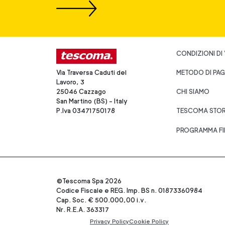
CONDIZIONI DI
Via Traversa Caduti del
METODO DI PA
Lavoro, 3
25046 Cazzago
CHI SIAMO
San Martino (BS) - Italy
P.Iva 03471750178
TESCOMA STO
PROGRAMMA FI
©Tescoma Spa 2026
Codice Fiscale e REG. Imp. BS n. 01873360984
Cap. Soc. € 500.000,00 i.v.
Nr. R.E.A. 363317
Privacy Policy
Cookie Policy