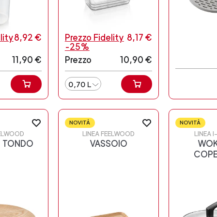
lity
8,92 €
Prezzo Fidelity
8,17 €
-25%
11,90 €
Prezzo
10,90 €
0,70 L
NOVITÀ
NOVITÀ
EELWOOD
LINEA FEELWOOD
LINEA 
O TONDO
VASSOIO
WOK
COPE