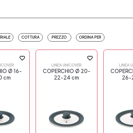
RIALE
COTTURA
PREZZO
ORDINA PER
NICOVER
LINEA UNICOVER
LINEA 
IO Ø 16-
COPERCHIO Ø 20-
COPERCH
0 cm
22-24 cm
26-