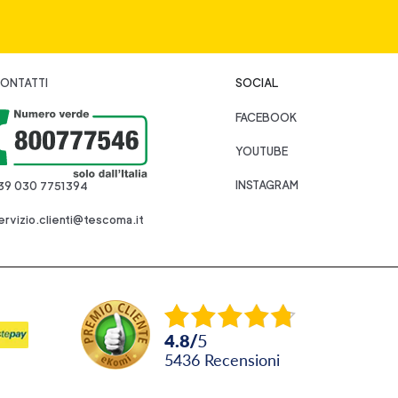
ONTATTI
SOCIAL
FACEBOOK
YOUTUBE
INSTAGRAM
39 030 7751394
ervizio.clienti@tescoma.it
4.8
/
5
5436
recensioni