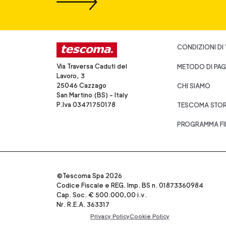
CONDIZIONI DI
Via Traversa Caduti del
METODO DI PA
Lavoro, 3
25046 Cazzago
CHI SIAMO
San Martino (BS) - Italy
P.Iva 03471750178
TESCOMA STO
PROGRAMMA FI
©Tescoma Spa 2026
Codice Fiscale e REG. Imp. BS n. 01873360984
Cap. Soc. € 500.000,00 i.v.
Nr. R.E.A. 363317
Privacy Policy
Cookie Policy