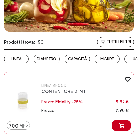
Prodotti trovati:50
TUTTI I FILTRI
LINEA
DIAMETRO
CAPACITÀ
MISURE
U
LINEA 4FOOD
CONTENITORE 2 IN 1
Prezzo Fidelity -25%
5,92 €
Prezzo
7,90 €
700 MI